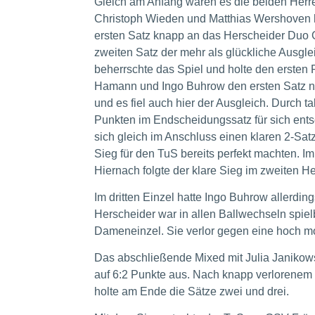
Gleich am Anfang waren es die beiden Herr
Christoph Wieden und Matthias Wershoven 
ersten Satz knapp an das Herscheider Duo G
zweiten Satz der mehr als glückliche Ausgl
beherrschte das Spiel und holte den ersten 
Hamann und Ingo Buhrow den ersten Satz no
und es fiel auch hier der Ausgleich. Durch 
Punkten im Endscheidungssatz für sich ent
sich gleich im Anschluss einen klaren 2-Satz
Sieg für den TuS bereits perfekt machten. Im
Hiernach folgte der klare Sieg im zweiten H
Im dritten Einzel hatte Ingo Buhrow allerd
Herscheider war in allen Ballwechseln spi
Dameneinzel. Sie verlor gegen eine hoch m
Das abschließende Mixed mit Julia Janiko
auf 6:2 Punkte aus. Nach knapp verlorenem 
holte am Ende die Sätze zwei und drei.