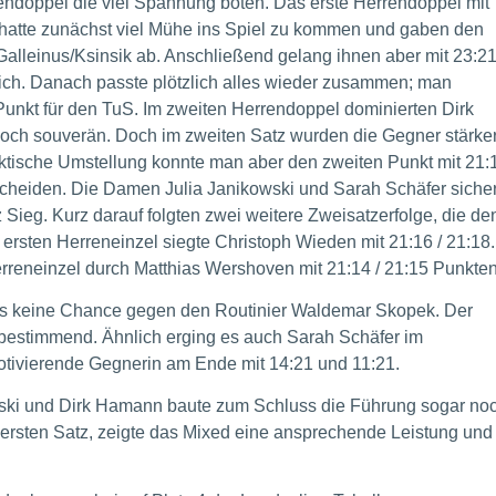
endoppel die viel Spannung boten. Das erste Herrendoppel mit
hatte zunächst viel Mühe ins Spiel zu kommen und gaben den
alleinus/Ksinsik ab. Anschließend gelang ihnen aber mit 23:2
eich. Danach passte plötzlich alles wieder zusammen; man
Punkt für den TuS. Im zweiten Herrendoppel dominierten Dirk
ch souverän. Doch im zweiten Satz wurden die Gegner stärke
taktische Umstellung konnte man aber den zweiten Punkt mit 21:
scheiden. Die Damen Julia Janikowski und
Sarah Schäfer siche
 Sieg. Kurz darauf folgten zwei weitere Zweisatzerfolge, die de
 ersten Herreneinzel siegte Christoph Wieden mit 21:16 / 21:18.
erreneinzel durch Matthias Wershoven mit 21:14 / 21:15 Punkten
ings keine Chance gegen den Routinier Waldemar Skopek. Der
elbestimmend.
Ähnlich erging es auch Sarah Schäfer im
otivierende Gegnerin am Ende mit 14:21 und 11:21.
wski und Dirk Hamann baute zum Schluss die Führung sogar no
ersten Satz, zeigte das Mixed eine ansprechende Leistung und