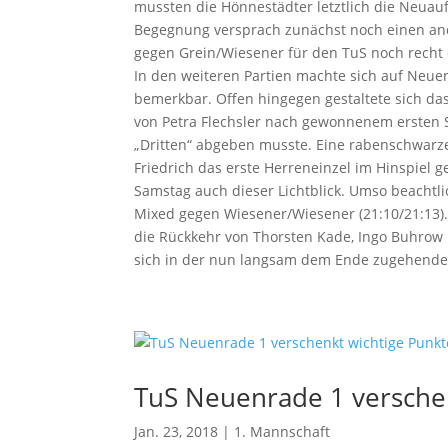
mussten die Hönnestädter letztlich die Neuau
Begegnung versprach zunächst noch einen and
gegen Grein/Wiesener für den TuS noch recht d
In den weiteren Partien machte sich auf Neue
bemerkbar. Offen hingegen gestaltete sich das
von Petra Flechsler nach gewonnenem ersten S
„Dritten“ abgeben musste. Eine rabenschwarze
Friedrich das erste Herreneinzel im Hinspiel
Samstag auch dieser Lichtblick. Umso beachtl
Mixed gegen Wiesener/Wiesener (21:10/21:13)
die Rückkehr von Thorsten Kade, Ingo Buhrow 
sich in der nun langsam dem Ende zugehenden
TuS Neuenrade 1 verschen
Jan. 23, 2018
|
1. Mannschaft