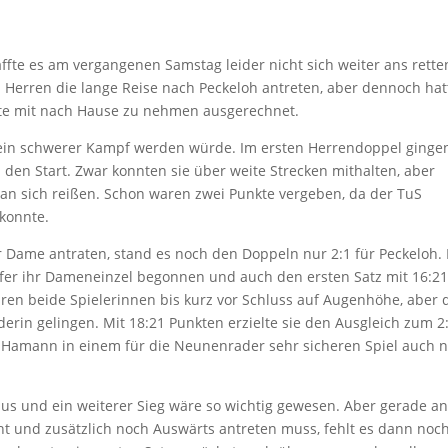
fte es am vergangenen Samstag leider nicht sich weiter ans rett
i Herren die lange Reise nach Peckeloh antreten, aber dennoch ha
nkte mit nach Hause zu nehmen ausgerechnet.
s ein schwerer Kampf werden würde. Im ersten Herrendoppel ginge
en Start. Zwar konnten sie über weite Strecken mithalten, aber
 an sich reißen. Schon waren zwei Punkte vergeben, da der TuS
konnte.
 Dame antraten, stand es noch den Doppeln nur 2:1 für Peckeloh. 
fer ihr Dameneinzel begonnen und auch den ersten Satz mit 16:2
en beide Spielerinnen bis kurz vor Schluss auf Augenhöhe, aber 
derin gelingen. Mit 18:21 Punkten erzielte sie den Ausgleich zum 2:
rk Hamann in einem für die Neunenrader sehr sicheren Spiel auch 
 aus und ein weiterer Sieg wäre so wichtig gewesen. Aber gerade a
t und zusätzlich noch Auswärts antreten muss, fehlt es dann noc