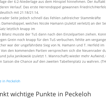
flage der 6:2-Niederlage aus dem Hinspiel hinnehmen. Der Auftakt
eren Verlauf. Das erste Herrendoppel gewannen Friedrich/Herfel
eutlich mit 21:18/21:14.
nrader Seite jedoch schnell das Fehlen zahlreicher Stammkräfte
 Damendoppel, welches Nicole Hamann (zuletzt verletzt) an der Se
atz letztlich knapp im
 Bilanz musste der TuS dann nach den Einzelpartien ziehen. Kon
 gegen Grein noch knapp für den TuS verbuchen, fehlte am vergang
icher war der ungefährdete Sieg von N. Hamann und T. Herfeld im
. Von den kommenden Partien versprechen sich die Neuenrader d
und Julia Janikowski (zuletzt 1. Mannschaft) wieder mehr Aufwind,
 Saison die Chance auf den zweiten Tabellenplatz zu wahren. (TH
kt wichtige Punkte in Peckeloh