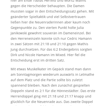
hier am Ende Tobias Herfeld und Moritz Malms
gegen die Herscheider behaupten. Die Damen
mussten sogar in den Entscheidungssatz gehen. Mit
geänderter Spieltaktik und viel Selbstvertrauen
ließen hier die Neuenraderinnen aber kaum noch
Gegenpunkte zu. Den vierten Punkt holte Julia
Janikowski gewohnt souverän im Dameneinzel. Bei
den Herreneinzeln konnte sich nur Cedric Hamann
in zwei Sätzen mit 21:18 und 21:10 gegen Mathis
Jung durchsetzen. Für das 6:2 Endergebnis sorgten
Dirk und Nicole Hamann im Mixed. Hier fiel die
Entscheidung erst im dritten Satz.
Mit etwas Muskelkater im Gepäck stand man dann
am Sonntagmorgen wiederum auswärts in Letmathe
auf dem Platz und die Partie sollte bis zuletzt
spannend bleiben. Nach den zunächst gespielten
Doppeln stand es 2:1 für die Hönnestädter. Das erste
Herrendoppel ging mit 21:18 und 21:17 knapp und
glücklich für die Neuenrade aus. Das zweite Doppel