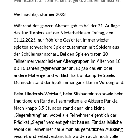
Mannschaft
,
3. Mannschaft
,
Jugend
,
Schülermannschaft
Weihnachtsjuxturnier 2023
Während des ganzen Abends gab es bei der 21. Auflage
des Jux Turniers auf der Niederheide am Freitag, den
01.12.2023, nur fröhliche Gesichter. Immer wieder
spielten schwächere Spieler zusammen mit Spielern aus
der Schülermannschaft. Bei den Spielen traten 20
Teilnehmer verschiedener Altersgruppen im Alter von 10
bis 16 Jahren gegeneinander an. Es gab das ein oder
andere Mal enge und wirklich hart umkämpfte Spiele.
Dennoch stand der Spaß immer ganz klar im Vordergrund.
Beim Hindernis-Wettlauf, beim Sitzbadminton sowie beim
traditionellen Rundlauf sammelten alle Akteure Punkte.
Nach knapp 3,5 Stunden stand dann eine kleine
„Siegerehrung“ an, wobei alle Teilnehmer eigentlich das
Prädikat „Sieger“ verdient gehabt hätten. Für das leibliche
Wohl der Teilnehmer hatte man als gemütlichen Ausklang
gesorgt und selbstverständlich wurden auch noch volle