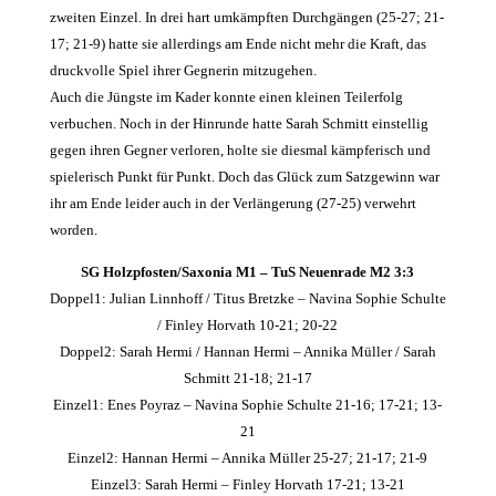
zweiten Einzel. In drei hart umkämpften Durchgängen (25-27; 21-
17; 21-9) hatte sie allerdings am Ende nicht mehr die Kraft, das
druckvolle Spiel ihrer Gegnerin mitzugehen.
Auch die Jüngste im Kader konnte einen kleinen Teilerfolg
verbuchen. Noch in der Hinrunde hatte Sarah Schmitt einstellig
gegen ihren Gegner verloren, holte sie diesmal kämpferisch und
spielerisch Punkt für Punkt. Doch das Glück zum Satzgewinn war
ihr am Ende leider auch in der Verlängerung (27-25) verwehrt
worden.
SG Holzpfosten/Saxonia M1 – TuS Neuenrade M2 3:3
Doppel1: Julian Linnhoff / Titus Bretzke – Navina Sophie Schulte
/ Finley Horvath 10-21; 20-22
Doppel2: Sarah Hermi / Hannan Hermi – Annika Müller / Sarah
Schmitt 21-18; 21-17
Einzel1: Enes Poyraz – Navina Sophie Schulte 21-16; 17-21; 13-
21
Einzel2: Hannan Hermi – Annika Müller 25-27; 21-17; 21-9
Einzel3: Sarah Hermi – Finley Horvath 17-21; 13-21